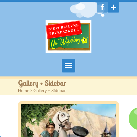
Witamy
Gallery + Sidebar
Home
>
Gallery + Sidebar
Aktualności
Galeria
Features
Pages