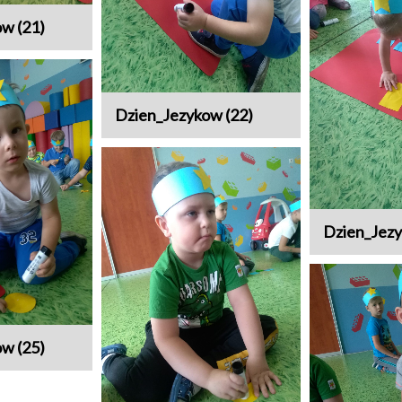
w (21)
Dzien_Jezykow (22)
Dzien_Jezy
w (25)