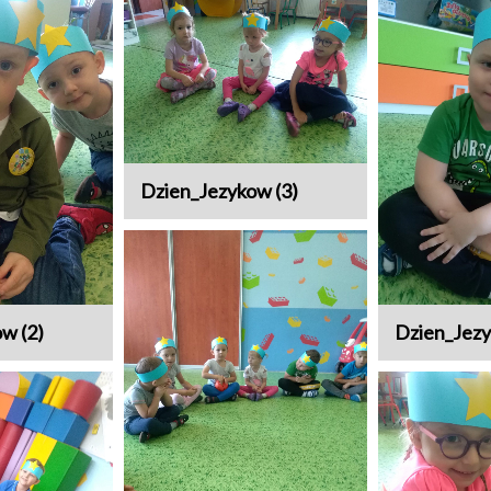
Dzien_Jezykow (3)
w (2)
Dzien_Jezy