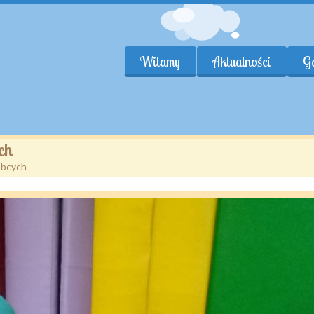
Witamy
Aktualności
Ga
ch
Obcych