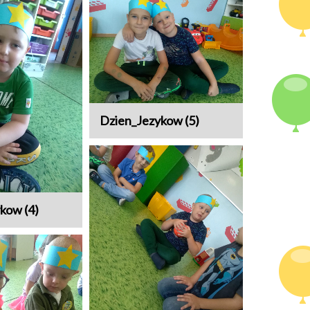
Dzien_Jezykow (5)
kow (4)