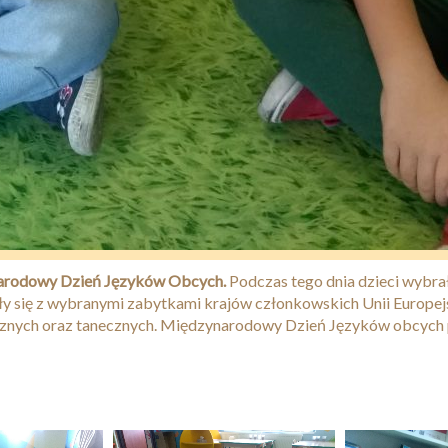
rodowy Dzień Języków Obcych.
Podczas tego dnia dzieci wybra
y się z wybranymi zabytkami krajów członkowskich Unii Europejs
cznych oraz tanecznych. Międzynarodowy Dzień Języków obcych 