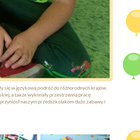
ły się w językową podróż do różnorodnych krajów.
kiej, a także wykonały przestrzenną pracę
przyniósł naszym przedszkolakom dużo zabawy i