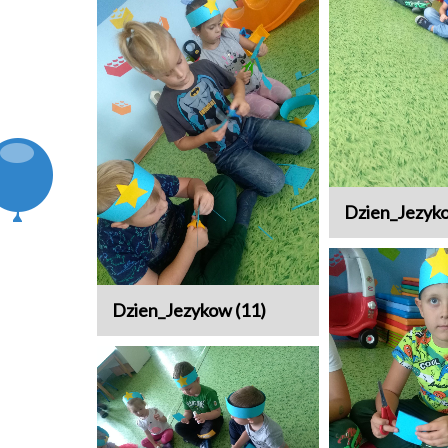
Dzien_Jezyko
Dzien_Jezykow (11)