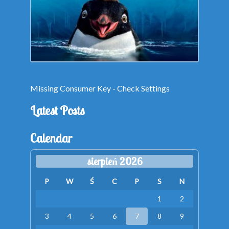
Missing Consumer Key - Check Settings
Latest Posts
Calendar
sierpień 2026
P
W
Ś
C
P
S
N
1
2
3
4
5
6
7
8
9