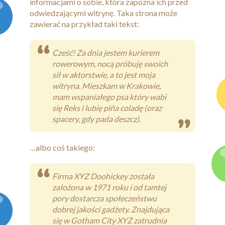
informacjami o sobie, która zapozna ich przed
odwiedzającymi witrynę. Taka strona może
Kontakt
zawierać na przykład taki tekst:
Cześć! Za dnia jestem kurierem
rowerowym, nocą próbuję swoich
sił w aktorstwie, a to jest moja
witryna. Mieszkam w Krakowie,
mam wspaniałego psa który wabi
się Reks i lubię piña coladę (oraz
spacery, gdy pada deszcz).
…albo coś takiego:
Firma XYZ Doohickey została
założona w 1971 roku i od tamtej
pory dostarcza społeczeństwu
dobrej jakości gadżety. Znajdująca
się w Gotham City XYZ zatrudnia