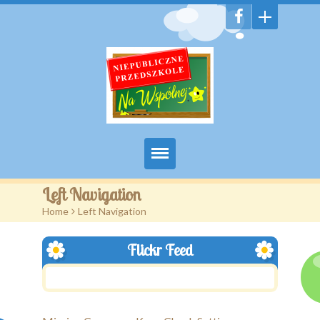
Witamy
Left Navigation
Home
>
Left Navigation
Aktualności
Flickr Feed
Galeria
Features
Pages