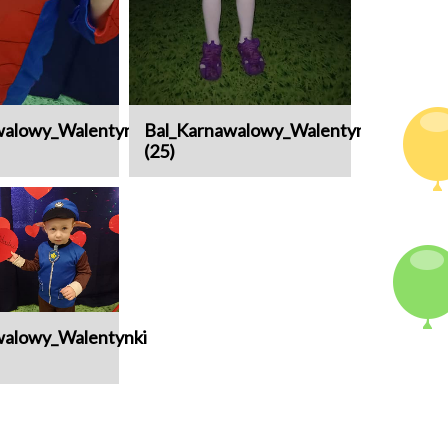
walowy_Walentynki
Bal_Karnawalowy_Walentynki
(25)
walowy_Walentynki