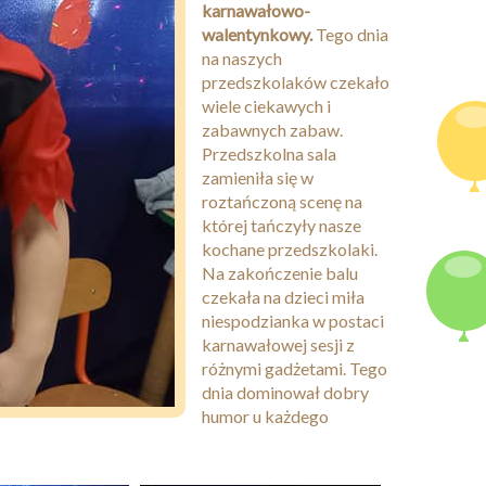
karnawałowo-
walentynkowy.
Tego dnia
na naszych
przedszkolaków czekało
wiele ciekawych i
zabawnych zabaw.
Przedszkolna sala
zamieniła się w
roztańczoną scenę na
której tańczyły nasze
kochane przedszkolaki.
Na zakończenie balu
czekała na dzieci miła
niespodzianka w postaci
karnawałowej sesji z
różnymi gadżetami. Tego
dnia dominował dobry
humor u każdego