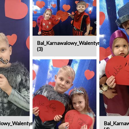
Bal_Karnawalowy_Walentynki
(3)
lowy_Walentynki
Bal_Karna