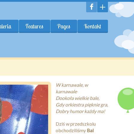
leria
Features
Pages
Kontakt
W karnawale, w
karnawale
Dookoła wielkie bale,
Gdy orkiestra pięknie gra,
Dobry humor każdy ma!
Dziś w przedszkolu
obchodziliśmy
Bal