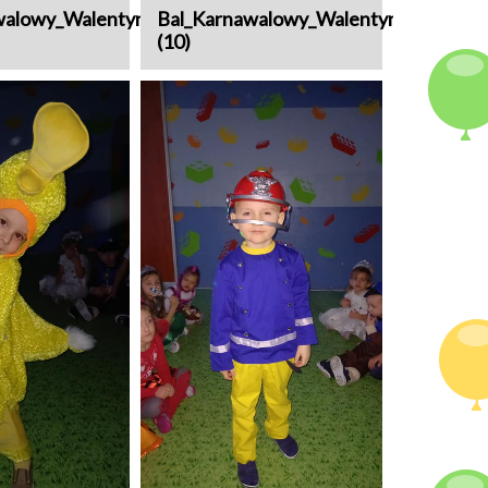
walowy_Walentynki
Bal_Karnawalowy_Walentynki
(10)