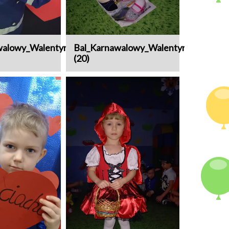
walowy_Walentynki
Bal_Karnawalowy_Walentynki
(20)