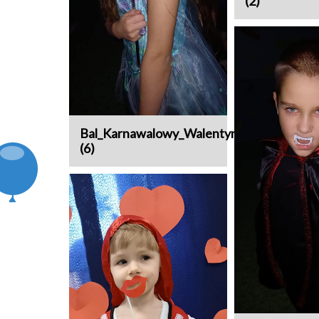
(2)
Bal_Karnawalowy_Walentynki
(6)