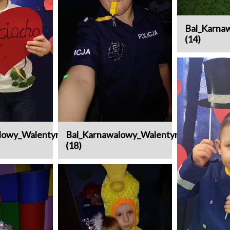
Bal_Karna
(14)
lowy_Walentynki
Bal_Karnawalowy_Walentynki
(18)