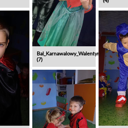
(4)
Bal_Karnawalowy_Walentynki
(7)