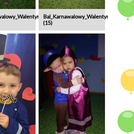
walowy_Walentynki
Bal_Karnawalowy_Walentynki
(15)