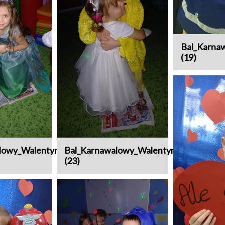
Bal_Karna
(19)
lowy_Walentynki
Bal_Karnawalowy_Walentynki
(23)