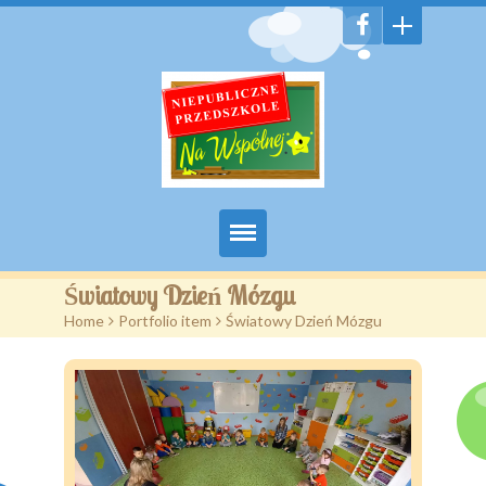
Witamy
Światowy Dzień Mózgu
Home
>
Portfolio item
>
Światowy Dzień Mózgu
Aktualności
Galeria
Features
Pages