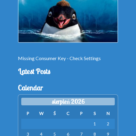
Missing Consumer Key - Check Settings
Latest Posts
Calendar
sierpień 2026
P
W
Ś
C
P
S
N
1
2
3
4
5
6
7
8
9