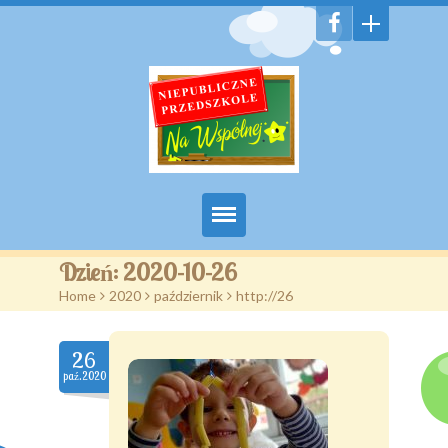
Witamy
Dzień:
2020-10-26
Home
>
2020
>
październik
>
http://26
Aktualności
Galeria
26
paź.2020
Features
Pages