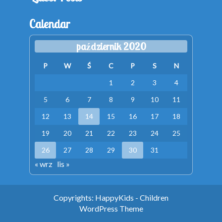
Calendar
październik 2020
P
W
Ś
C
P
S
N
1
2
3
4
5
6
7
8
9
10
11
12
13
14
15
16
17
18
19
20
21
22
23
24
25
26
27
28
29
30
31
« wrz
lis »
Copyrights: HappyKids - Children
WordPress Theme