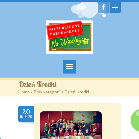
Witamy
Dzień Kredki
Home
>
Brak kategorii
>
Dzień Kredki
Aktualności
Galeria
20
lis.2020
Features
Pages